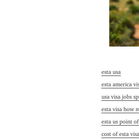
esta usa
esta america vi
usa visa jobs s
esta visa how 
esta us point o
cost of esta vis