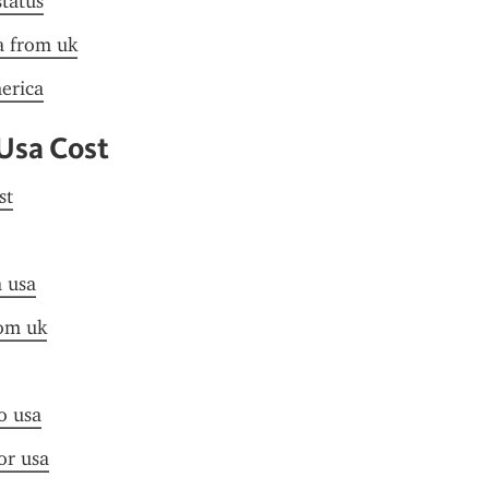
status
sa from uk
merica
 Usa Cost
st
a usa
rom uk
to usa
or usa