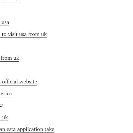
a usa
 to visit usa from uk
a from uk
 official website
merica
sa
n uk
n esta application take