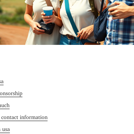
sa
ponsorship
much
f contact information
a usa