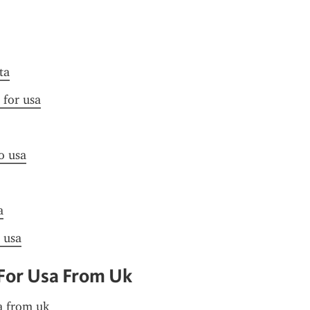
ta
 for usa
to usa
a
a usa
 For Usa From Uk
sa from uk