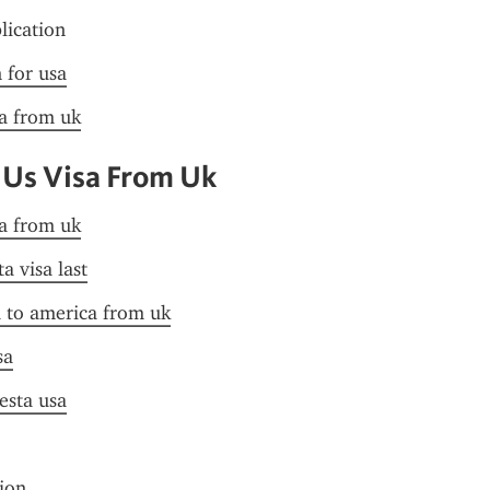
plication
n for usa
sa from uk
 Us Visa From Uk
sa from uk
a visa last
a to america from uk
sa
 esta usa
tion