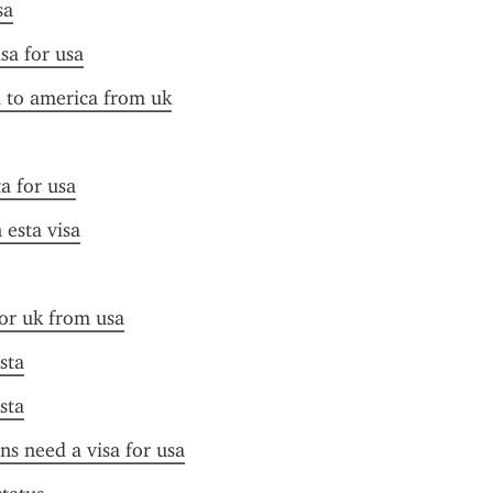
sa
sa for usa
a to america from uk
ta for usa
 esta visa
for uk from usa
sta
sta
ens need a visa for usa