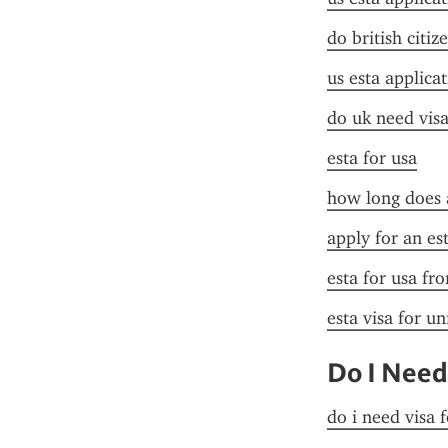
do british citiz
us esta applica
do uk need visa
esta for usa
how long does a
apply for an es
esta for usa fr
esta visa for un
Do I Need
do i need visa 