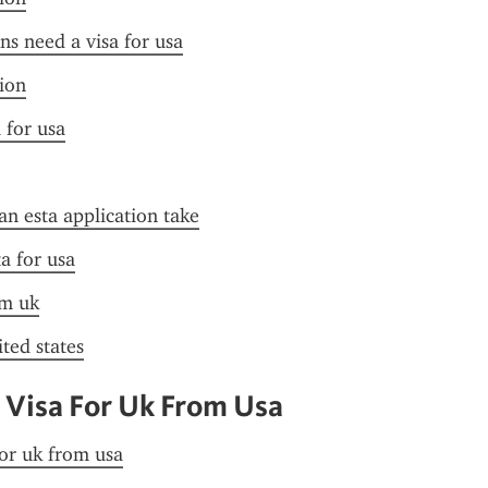
ens need a visa for usa
tion
 for usa
n esta application take
ta for usa
om uk
ited states
 Visa For Uk From Usa
for uk from usa